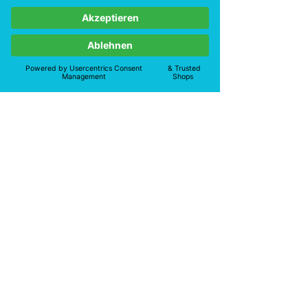
Erforderliche Zusatznachweise (z.B. für
Gespärre und bei Sonderkonstruktionen)
werden bei Bedarf mittels Einsatz eines
Stabwerkprogrammes oder eines FE-
Programmes geführt.