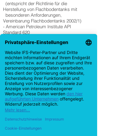
(entspricht der Richtlinie für die
Herstellung von Flachbodentanks mit
besonderen Anforderungen,
Vereinbarung Flachbodentanks 2002/1)
- American Petroleum Institute API
Standard 620
- AD 2000-Merkblätter
- Eurocode 3
- Fachliteratur (z.B. Bußhaus)
Erforderliche Zusatznachweise (z.B. für
Gespärre und bei Sonderkonstruktionen)
werden bei Bedarf mittels Einsatz eines
Stabwerkprogrammes oder eines FE-
Programmes geführt.
Auslegung und Berechnung von Silos
nach den Regelwerken:
- DIN1055-6
- Silohandbuch
- AD 2000-Merkblätter
- Eurocode 3